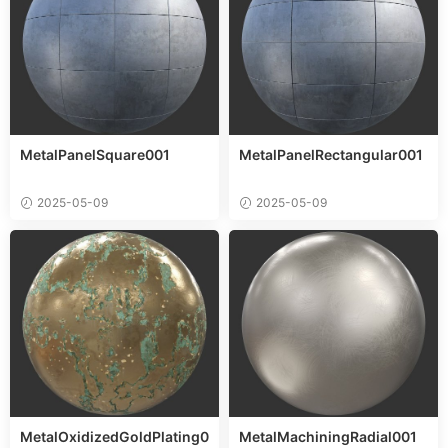
MetalPanelSquare001
MetalPanelRectangular001
2025-05-09
2025-05-09
MetalOxidizedGoldPlating0
MetalMachiningRadial001