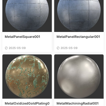
MetalPanelSquare001
MetalPanelRectangular001
2025-05-09
2025-05-09
MetalOxidizedGoldPlating0
MetalMachiningRadial001