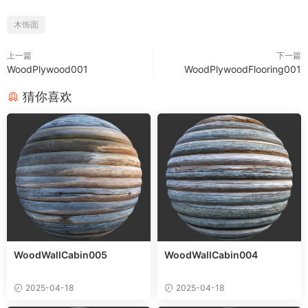
木饰面
上一篇
下一篇
WoodPlywood001
WoodPlywoodFlooring001
猜你喜欢
WoodWallCabin005
WoodWallCabin004
2025-04-18
2025-04-18