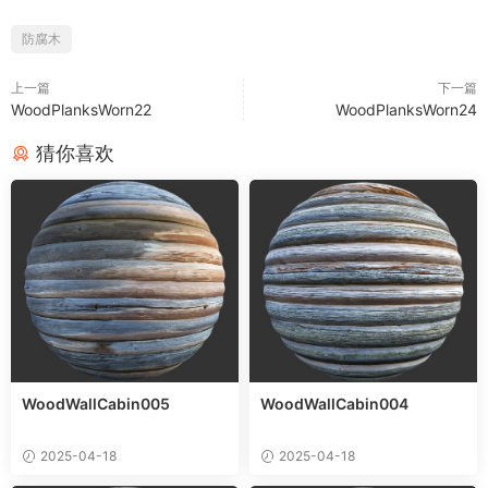
防腐木
上一篇
下一篇
WoodPlanksWorn22
WoodPlanksWorn24
猜你喜欢
WoodWallCabin005
WoodWallCabin004
2025-04-18
2025-04-18