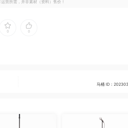
常运营所需，并非素材（资料）售价！
0
0
马桶 ID：202303