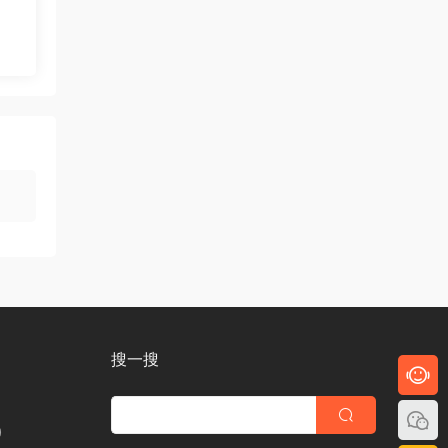
搜一搜
)